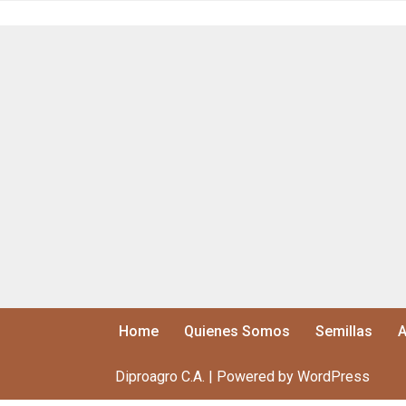
Home
Quienes Somos
Semillas
A
Diproagro C.A. | Powered by WordPress