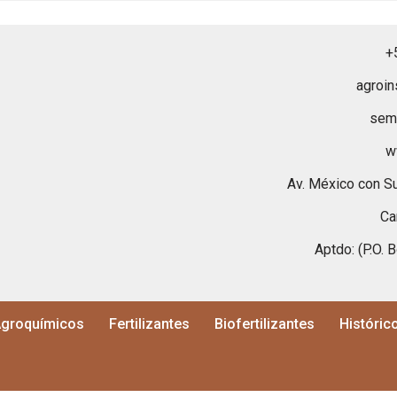
+
agroi
sem
w
Av. México con Su
Ca
Aptdo: (P.O. 
groquímicos
Fertilizantes
Biofertilizantes
Históric