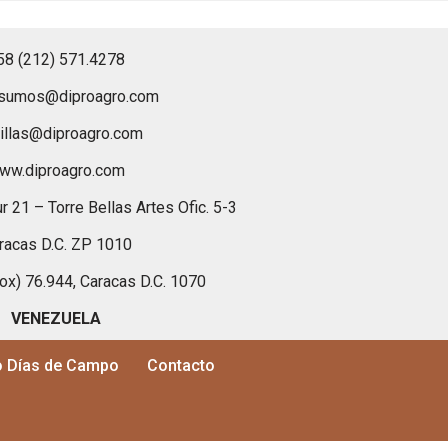
58 (212) 571.4278
nsumos@diproagro.com
illas@diproagro.com
ww.diproagro.com
r 21 – Torre Bellas Artes Ofic. 5-3
racas D.C. ZP 1010
Box) 76.944, Caracas D.C. 1070
VENEZUELA
o Días de Campo
Contacto