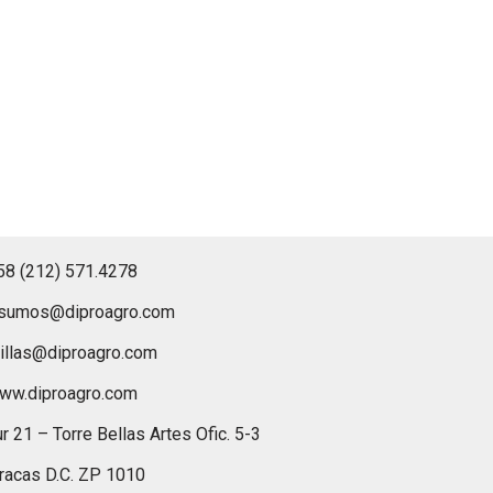
58 (212) 571.4278
nsumos@diproagro.com
illas@diproagro.com
ww.diproagro.com
r 21 – Torre Bellas Artes Ofic. 5-3
racas D.C. ZP 1010