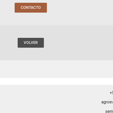
CONTACTO
VOLVER
+
agroi
sem