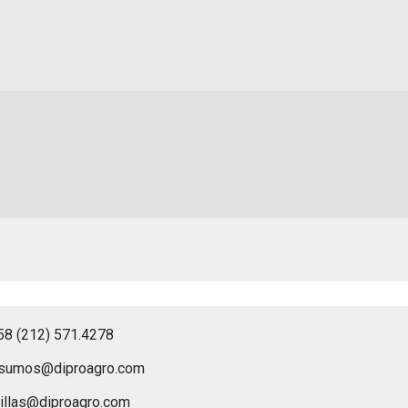
58 (212) 571.4278
nsumos@diproagro.com
illas@diproagro.com