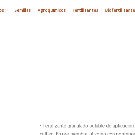
os
Semillas
Agroquímicos
Fertilizantes
Biofertilizant
• Fertilizante granulado soluble de aplicación a
cultivo. En pre siembra: al voleo con posteri