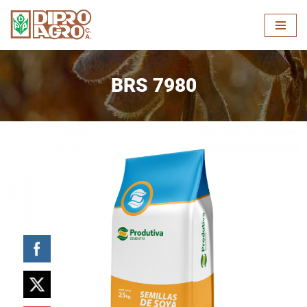
Skip
to
content
BRS 7980