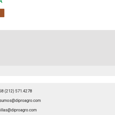
A
58 (212) 571.4278
nsumos@diproagro.com
illas@diproagro.com