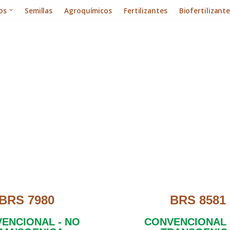
os
Semillas
Agroquímicos
Fertilizantes
Biofertilizant
SOYA
, gracias al esfuerzo que
Produtiva Sementes
de Brasil en alianza co
ca de Cultivares (EVACs) como en ensayos de desarrollo propios, en co
emos tres germoplasmas provenientes de la
Empresa Brasileira de Pe
BRS 7980
BRS 8581
ENCIONAL - NO
CONVENCIONAL 