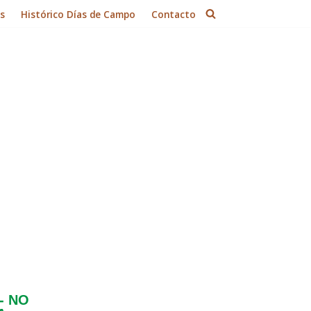
es
Histórico Días de Campo
Contacto
n
DIPROAGRO
han realizado, durante
nvenios con universidades y gremios
squisa Agropecuaria (EMBRAPA).
- NO