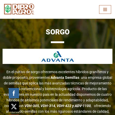
Skip
to
content
SORGO
En el cultivo de sorgo ofrecemos excelentes híbridos granÍferos y
doble propósito, provenientes
Advanta Semillas
una empresa global
de semillas que aplica las más avanzadas técnicas de mejoramiento
vegetal convencional y biotecnología agrícola. Producto de las
evaluaciones en nuestro país en la actualidad disponemos de cuatro
híbridos de altísimos potenciales de rendimiento y adaptabilidad,
como lo son
VDH-305, VDH-314, VDH-422 y ADV-1100
,
ofreciendo
al mercado semillas con los más rigurosos estándares de calidad,