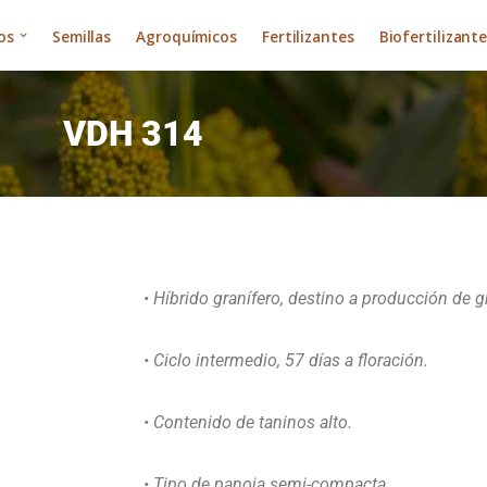
os
Semillas
Agroquímicos
Fertilizantes
Biofertilizant
VDH 314
•
Híbrido granífero, destino a producción de g
• Ciclo intermedio, 57 días a floración.
• Contenido de taninos alto.
• Tipo de panoja semi-compacta.